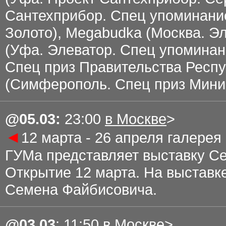
Сантехприбор. Спец упоминание
Золото), Megabudka (Москва. Э
(Уфа. Элеватор. Спец упоминан
Спец приз Правительства Респу
(Симферополь. Спец приз Минис
@
05.03
:
23
:00
в Москве
>
◄
12 марта - 26 апреля галерея
ГУМа представляет выставку С
Открытие 12 марта. На выставке
Семена Файбисовича.
@
03
.0
3
:
11
:
5
0
в Москве
>