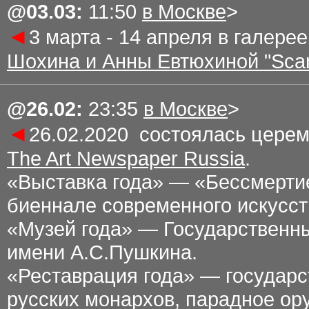
@
03
.0
3
:
11
:
5
0
в Москве
>
◄
3 марта - 14 апреля в галере
Шохина и Анны Евтюхиной "Scan
@
26.02
:
23
:35
в Москве
>
◄
26.02.2020 состоялась цере
The Art Newspaper Russia
.
«Выставка года» — «Бессмертие
биеннале современного искусст
«Музей года» — Государственны
имени А.С.Пушкина.
«Реставрация года» — государс
русских монархов, парадное ор