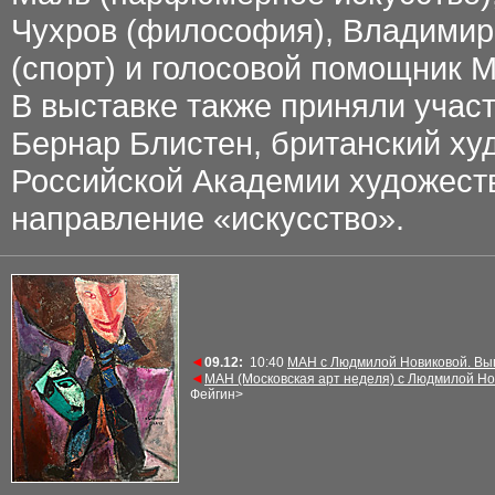
Чухров (философия), Владимир
(спорт) и голосовой помощник 
В выставке также приняли учас
Бернар Блистен, британский ху
Российской Академии художеств
направление «искусство».
◄
09.12
:
10:4
0
МАН с Людмилой Новиковой. Вып
◄
МАН (Московская арт неделя) с Людмилой Но
Фейгин>