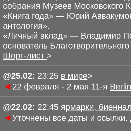
собрания Музеев Московского 
«Книга года» — Юрий Аввакумов
антология».
«Личный вклад» — Владимир По
основатель Благотворительног
Шорт-лист
>
@
25.02
:
23
:25
в мире
>
◄
22 февраля - 2 мая 11
-
я
Berli
@
22.02
:
2
2:45
я
рмарки, биеннал
◄
Уточнены все даты и ссылки. 