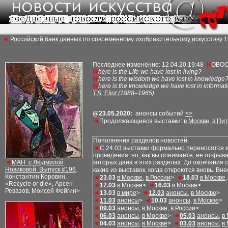
◄
Российский банк данных по современному изобразительному искусствву 1
Последнее изменение: 12.04.20 19:48
Н
ОВО
W
here is the Life we have lost in living?
W
here is the wisdom we have lost in knowledge
W
here is the knowledge we have lost in informat
T.S. Eliot
(1888–1965)
@
23.
0
5
.20
2
0
:
анонсы
соб
ытий
<>
◄
Продолжающиеся выставки:
в Москве
,
в Пи
Пополнения разделов новостей:
◄
С 24
.
03 выставки формально переносятся и
проведения, но, как вы понимаете, не открыв
◄
МАН с Людмилой
которых дана в этих разделах. До окончания с
Новиковой. Выпуск #
196
.
какие из выставок, когда откроются вновь. Вн
Константин Коровин,
◄
◄
23.
03
в Москве
,
в России
>
18
.
03
в Москве
«Recycle or die», Арсен
◄
◄
17
.
03
в Москве
>
16
.
03
в Москве
>
Ревазов, Моисей Фейгин>
◄
◄
13
.
03
в мире
>
12
.
03
анонcы
,
в Москве
>
◄
◄
1
1.
03
анонcы
>
10
.
03
анонcы
,
в Москве
>
◄
09
.
03
анонcы
,
в Москве
,
в России
>
◄
◄
06
.
03
анонcы
,
в Москве
>
0
5.
03
анонcы
,
в
◄
◄
0
4.
03
анонcы
,
в Москве
>
0
3.
03
анонcы
,
в