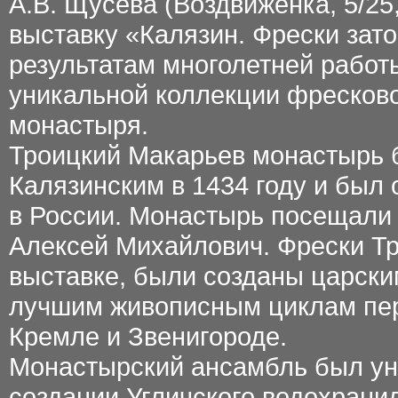
А.В. Щусева (Воздвиженка, 5/2
выставку «Калязин. Фрески зат
результатам многолетней работ
уникальной коллекции фресков
монастыря.
Троицкий Макарьев монастырь
Калязинским в 1434 году и был
в России. Монастырь посещали 
Алексей Михайлович. Фрески Тр
выставке, были созданы царски
лучшим живописным циклам пер
Кремле и Звенигороде.
Монастырский ансамбль был уни
создании Угличского водохрани