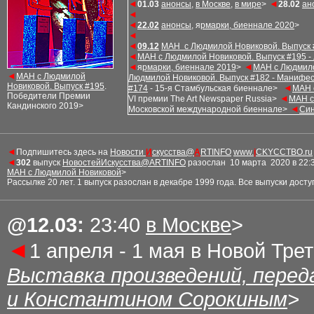
◄
◄
01
.
03
анонcы
,
в Москве
,
в мире
>
2
8
.
02
ан
◄
◄
22
.
02
анонcы
,
я
рмарки, биеннале 20
20
>
◄
◄
09.
12
МАН с Людмилой Новиковой. Выпуск 
◄
МАН с Людмилой Новиковой. Выпуск #
195 -
◄
◄
я
рмарки, биеннале 2019
>
МАН с Людмило
◄
МАН с Людмилой
Людмилой Новиковой. Выпуск #
182 - Манифес
Новиковой. Выпуск #
195
.
◄
#
1
74
- 15-я Стамбульская биеннале
>
МАН 
Победители Премии
◄
VI премии The Art Newspaper Russia>
МАН с
Кандинского 2019>
◄
Московской международной биеннале
>
Cин
◄
Подпишитесь здесь на
Новости
И
скусства@
A
RTINFO
www.
i
CKYCCTBO.ru
◄
30
2
выпуск
НовостейИскусства@ARTINFO
разослан
10 марта 2020 в 22:
М
АН с Людмилой Новиковой
>
Рассылке 20 лет.
1
выпуск разослан в декабре 1999 года. Все выпуски дост
@
1
2.03
:
23:40
в Москве
>
◄
1 апреля - 1 мая в Новой Трет
Выставка произведений, пере
и Константином Сорокиным
>