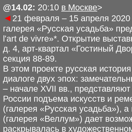
@
1
4.02
:
2
0
:
10
в Москве
>
◄
21
февраля – 15 апреля 2020
галерея «Русская усадьба» пре
l'art de vivre»*. Открытие выст
д. 4, арт-квартал «Гостиный Дво
секция 88-89.
В этом проекте русская история
диалоге двух эпох: замечательн
– начале XVII вв., представляю
России подъема искусств и рем
(галерея «Русская усадьба»), а
(галерея «Веллум») дает возмож
раскрывалась в художественном