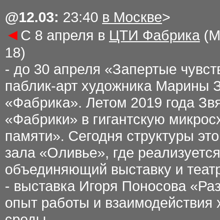
@12
.03
:
23:40
в Москве
>
◄
С 8 апреля в
ЦТИ Фабрика
(М
18)
- до 30 апреля «Запертые чувст
паблик-арт художника Марины З
«Фабрика». Летом 2019 года Зв
«Фабрики» в гигантскую микрос
памяти». Сегодня структуры это
зала «Оливье», где реализуетс
объединяющий выставку и теат
- выставка Игоря Поносова «Ра
опыт работы и взаимодействия 
среды.