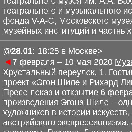
театрального музея им. А.А. Ба
театрального и музыкального и
фонда V-A-C, Московского музе
музейных институций и частных
@
28.01
:
18:25
в Москве
>
◄
7 февраля – 10 мая 2020
Муз
Хрустальный переулок, 1. Гост
проект «Эгон Шиле и Рихард Л
Пресс-показ и открытие 6 февр
произведения Эгона Шиле – од
художников в истории искусств,
австрийского экспрессионизма;