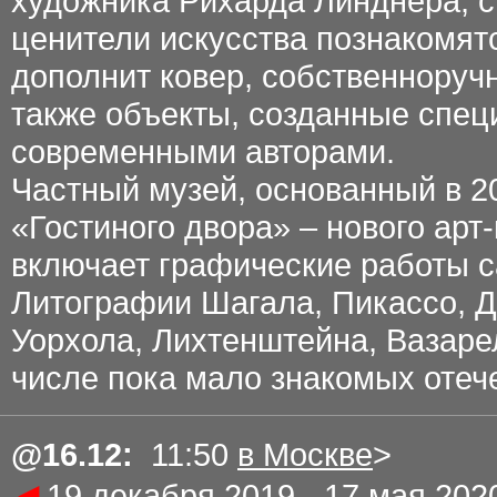
художника Рихарда Линднера, с
ценители искусства познакомят
дополнит ковер, собственноручн
также объекты, созданные спец
современными авторами.
Частный музей, основанный в 20
«Гостиного двора» – нового арт
включает графические работы с
Литографии Шагала, Пикассо, Д
Уорхола, Лихтенштейна, Вазарел
числе пока мало знакомых отеч
@
16.12:
11:50
в Москве
>
◄
19 декабря 2019 - 17 мая 20