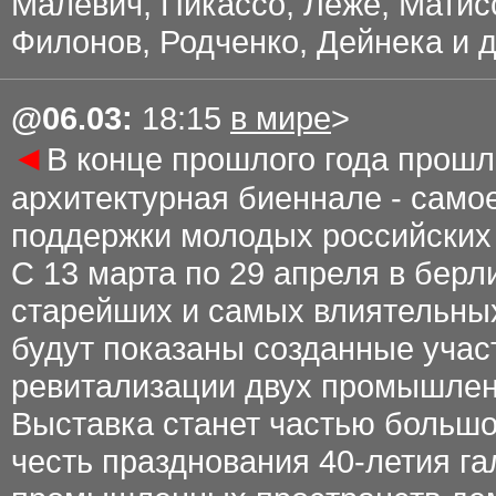
Малевич, Пикассо, Леже, Матисс
Филонов, Родченко, Дейнека и д
@
06.03
:
18:15
в мире
>
◄
В конце прошлого года прош
архитектурная биеннале - само
поддержки молодых российских 
С 13 марта по 29 апреля в берл
старейших и самых влиятельных
будут показаны созданные уча
ревитализации двух промышлен
Выставка станет частью большой
честь празднования 40-летия г