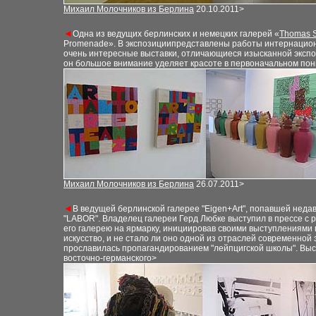
Михаил Молочников из Берлина
20.10.2011>
◄
Одна из ведущих берлинских и немецких галерей «
Thomas S
Promenade». В экспозициипредставлены работы интернацио
очень интересные выставки
,
отличающиеся изысканной экспоз
он большое внимание уделяет
красоте
в первоначальном по
Михаил Молочников из Берлина
26.0
7
.2011>
◄
В ведущей берлинской галерее "Eigen+Art", попавшей неда
"LABOR". Владелец галереи Герд Любке выступил в прессе с 
его галере
ю
на ярмарку,
инициировав
сво
ими выступлениями 
искусство, и не стало ли оно одной из отраслей современной э
прославилась пропагандированием "лейпцигской школы"
. Вы
восточно-германского>