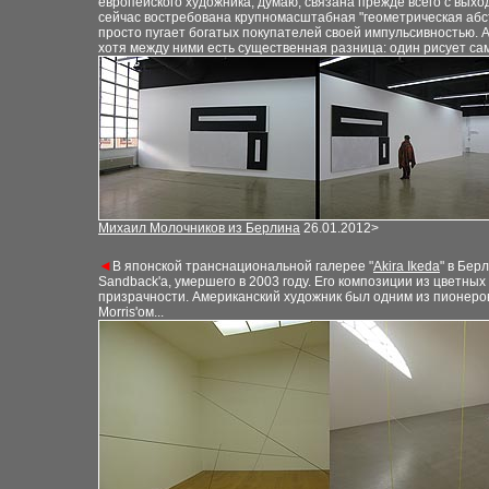
европейского художника, думаю, связана прежде всего с вых
сейчас востребована крупномасштабная "геометрическая абст
просто пугает богатых покупателей своей импульсивностью. An
хотя между ними есть существенная разница
:
один рисует сам
Михаил Молочников из Берлина
26.01.2012>
◄
В японской транснациональной галерее "
Akira Ikeda
" в Бер
Sandback
'
а, умершего в 2003 году. Его композиции из цветн
призрачности. Американский художник был одним из пионеро
Morris
'
ом...