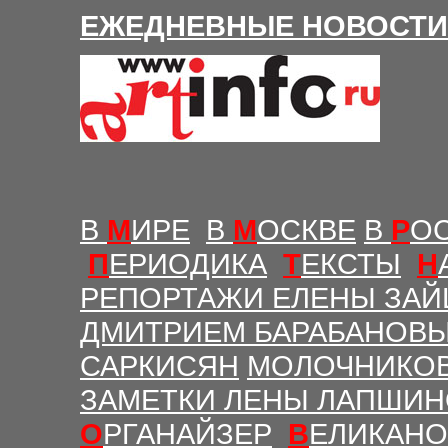
Е
ЖЕДНЕВНЫЕ Н
ОВОСТИ
В
М
ИРЕ
В
М
ОСКВЕ
В
Р
О
П
ЕРИОДИКА
Т
ЕКСТЫ
Н
РЕПОРТАЖИ ЕЛЕНЫ ЗАЙ
ДМИТРИЕМ БАРАБАНОВ
САРКИСЯН
МОЛОЧНИКО
ЗАМЕТКИ ЛЕНЫ ЛАПШИ
О
РГАНАЙЗЕР
В
ЕЛИКАНО