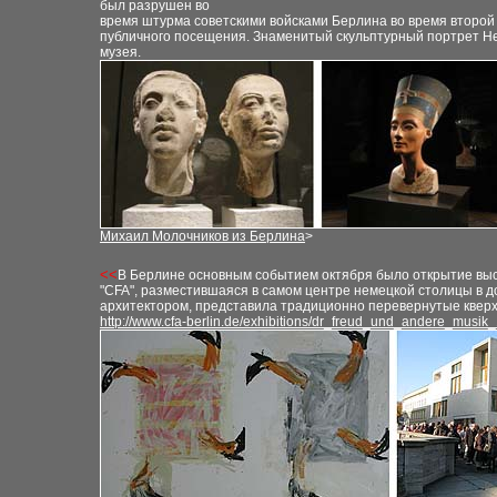
был разрушен во
время штурма советскими войсками Берлина во время второй 
публичного посещения. Знаменитый скульптурный портрет Н
музея.
Михаил Молочников из Берлина
>
<<
В Берлине основным событием октября было открытие выст
"CFA", разместившаяся в самом центре немецкой столицы в 
архитектором, представила традиционно перевернутые кверху
http://www.cfa-berlin.de/exhibitions/dr_freud_und_andere_musik_