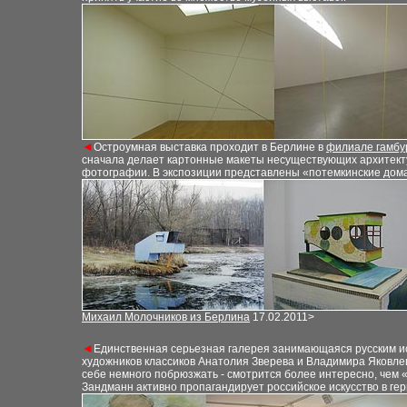
◄
Остроумная выставка проходит в Берлине в
филиале
г
амбу
сначала
делает
картонные макеты несуществующих архитект
фотографии
.
В экспозиции представлены
«
п
отемкинские дом
Михаил Молочников из Берлина
17.02.2011>
◄
Единственная серьезная галерея занимающаяся русским ис
художников классиков Анатолия Зверева и Владимира Яковле
себе немного побрюзжать
-
смотрится более интересно
,
чем «
Зандманн активно пропагандирует российское искусство в ге