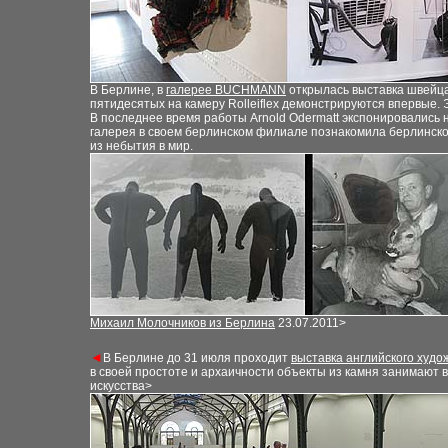
В Берлине
,
в
галерее BUCHMANN
открылась выставка швейца
пятидесятых на камеру Rolleiflex
демонстрируются
впервые. 
В последнее время работы Arnold Odermatt экспонировались н
галерея в своем берлинском филиале
по
знакомила берлинско
из небытия в мир
.
Михаил Молочников из Берлина
23.0
7
.2011>
◄
В Берлине до 31 июля проходит
выставка английского худо
в своей простоте и архаичности объекты из камня занимают 
искусства>