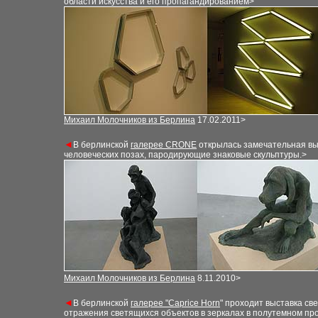
области искусства и его пропагандированием>
Михаил Молочников из Берлина
17.02.2011>
◄
В берлинской
галерее CRONE
открылась замечательная вы
человеческих позах, пародирующие знаковые скульптуры.>
Михаил Молочников из Берлина
8.11.2010>
◄
В берлинской
галере
е
"Caprice Horn
" проходит выставка св
отражения светящихся объектов в зеркалах в полутемном пр