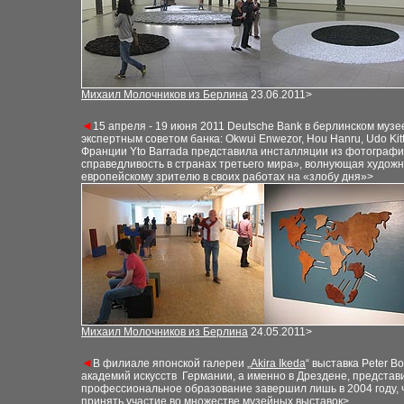
Михаил Молочников из Берлина
23.06.2011>
◄
15 апреля - 19
июня 2011
Deutsche Bank
в берлинском музе
экспертным советом банка
: Okwui Enwezor, Hou Hanru, Udo Ki
Франции Yto Barrada представила инсталляции из фотографий
справедливость в странах третьего мира», волнующая художн
европейскому зрителю в своих работах на «злобу дня»>
Михаил Молочников из Берлина
24.05.2011>
◄
В филиале японской галереи „
Akira I
ke
da
“ выставка
Peter B
академи
й
искусств Германии, а именно в Дрездене, предста
профессиональное образование завершил лишь в 2004 году,
принять участие во множестве музейных выставок>