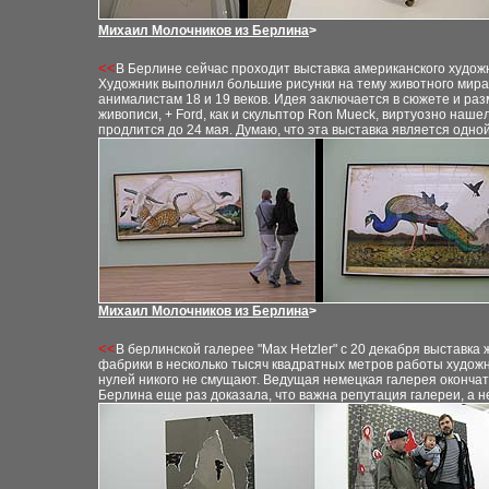
Михаил Молочников из Берлина
>
<<
В Берлине сейчас проходит выставка американского художник
Художник выполнил большие рисунки на тему животного мира
анималистам 18 и 19 век
ов
.
И
дея заключается в сюжете и ра
живописи
,
+
Ford
,
как и скульптор Ron Mueck
,
виртуозно нашел 
продлится до 24 мая. Думаю
,
что эта выставка является одно
Михаил Молочников из Берлина
>
<<
В берлинской галере
е
"Max Hetzler" с 20 декабря выставка
фабрики в несколько тысяч квадратных метров работы художн
нулей никого не смущают. Ведущая немецкая галерея оконча
Берлина еще раз доказал
а
, что важна репутация галереи, а н