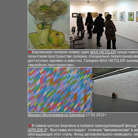
◄
Берлинская галерея номер один
MAX HETZLER
представила
гигантском пространстве галереи, специально перепланирова
достаточно скромно и уместно. Галерея MAX HETZLER заним
«музейное пространство».
Михаил Молочников из Берлина
17.02.2011>
◄
В самом центре Берлина в галерее принадлежащей фонду 
APPLIDE II
". Выставка исследует течение "минимализма" в арх
обогащаю
щих
этот стиль. Фонд автомобильного немецкого гиг