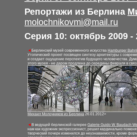
Репортажи из Берлина
М
molochnikovmi@mail.ru
Серия 10: октябрь 2009 -
◄
Берлинский музей современного искусства
Hamburger Bahn
Утопический проект посвящен синтезу архитектуры с соврем
и создает ощущение перспектив будущего человечества. Дума
этого музея - не даром продлена до середины февраля в свя
Михаил Молочников из Берлина
26.01.2012>
◄
В ведущей берлинской галерее
Galerie Guido W. Baudach W
нам как художник экспрессионист, решил кардинально поменя
творческий почерк изменился до неузнаваемости, кроме форма