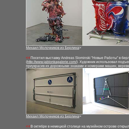
Михаил Молочников из Берлина
>
<<
Посетил выставку Andreas Slominski "Новые Работы" в бер
(
http://www.jablonkagalerie.com/
). Художник использовал подъе
приукрасив их дорожными знаками и номерами машин, верев
Михаил Молочников из Берлина
>
<<
В октябре в немецкой столице на музейном острове открыл