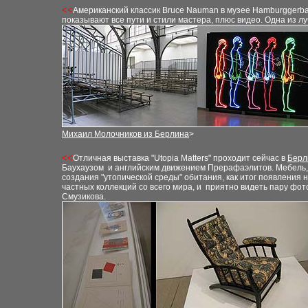
<<
Американский классик Bruce Nauman в музее Hamburggerba
показыва
ют
все пути и стили мастера, плюс видео. Одна из 
Михаил Молочников из Берлина
>
<<
Отличная выставка
"Utopia Matters"
проходит сейчас в
Берл
Баухаузом и английск
им
движени
ем
Прерафаэлитов
.
М
ебель,
создания "утопической среды" обитания
,
как итог появления 
частных коллекций со всего мира
,
и приятно видеть пару фото
Смузикова.