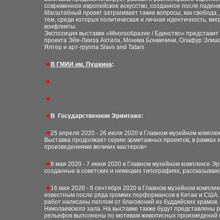
современное европейское искусство, созданное после падени
Масштабный проект затрагивает такие вопросы, как свобода,
тем, среди которых политическая и личная идентичность, ми
конфликты.
Экспозиция выставки «Многообразие / Единство» представит
проекта Эйя-Лииза Ахтила, Моника Бонвичини, Олафур Элиасс
Ялтер и арт-группа Slavs and Tatars
◄
В ГМИИ им. Пушкина
:
◄
◄
◄
В Государственном Эрмитаже
:
◄
25 апреля 2020 - 26 июля 2020 в Главном музейном компле
Выставка продолжает серию эрмитажных проектов, в рамках к
произведениями великих мастеров>
◄
9 мая 2020 - 7 июня 2020 в Главном музейном комплексе Э
созданные в советских и немецких типографиях, рассказываю
◄
16 мая 2020 - 6 сентября 2020 в Главном музейном компле
известным после ряда громких перформансов в Китае и США.
работ написаны пеплом от благовоний из буддийских храмов.
Николаевского зала. На выставке также будут представлены 
рельефов выполнены по мотивам живописных произведений из