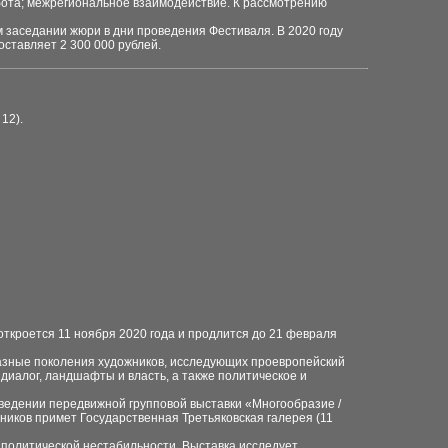
бота; межрегиональное взаимодействие. К рассмотрению
 заседании жюри в дни проведения Фестиваля. В 2020 году
ставляет 2 300 000 рублей.
12).
кроется 11 ноября 2020 года
и продлится до 21 февраля
разные поколения художников, исследующих проевропейский
 диалог, ландшафты и власть, а также политическое и
 проведении передвижной групповой выставки «Многообразие /
ников примет Государственная Третьяковская галерея (11
 политической нестабильности. Выставка исследует