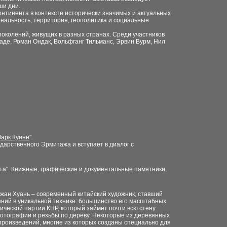
ши дни.
онтинента в контексте исторически значимых и актуальных
ональность, территория, геополитика и социальные
околений, живущих в разных странах. Среди участников
аде, Роман Ондак, Вольфганг Тильманс, Эрвин Вурм, Нил
Марк Куинн
".
дарственного Эрмитажа и вступает в диалог с
та
". Книжные, графические и документальные памятники,
 Чжан Хуань – современный китайский художник, ставший
ений в уникальной технике: большинство его масштабных
ической партии КНР, который займет почти всю стену
фотографии и резьбы по дереву. Некоторые из деревянных
произведений, многие из которых созданы специально для