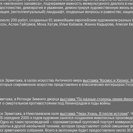
я «железного занавеса», подчеркивая важность межкультурного диалога в на
 достоинство, демократия и уважение, демонстрируя художественную жизнь к
грация, (интеллектуальный) ландшафт, гендерные вопросы и равенство, наци
 около 200 работ, созданных 81 важнейшим европейским художником разных п
он, Аслан Гайсумов, Мона Хатум, Илья Кабаков, Жанна Кадырова, Алисия Кв
ксе Эрмитажа, в залах искусства Античного мира
выставка "Космос и Хронос. 
оторых современное искусство представлено в классических интерьерах Госу
рмитажа, в Ротонде Зимнего дворца
выставка "По разные стороны линии фрон
т о смертельном противостоянии под Ленинградом в годы войны.
ксе Эрмитажа, в Николаевском зале
выставка "Чжан Хуань. В пепле истории
".
 В середине 2000-х годов художник занялся созданием живописных произвед
 Одно из таких произведений – сорокаметровый групповой портрет коммунист
работы в другой необычной технике, которая представляет собой смешение 
 эрмитажного собрания. Всего в экспозиции будет предоставлено около 30 