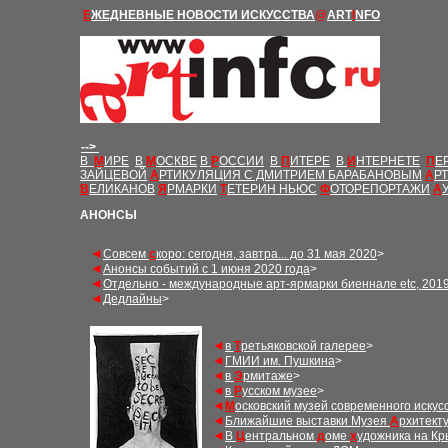
Е
ЖЕДНЕВНЫЕ Н
ОВОСТИ
ИСКУССТВА
@
ART
I
NFO
-->
В
М
ИРЕ
В
М
ОСКВЕ
В
Р
ОССИИ
В
П
ИТЕРЕ
В
И
НТЕРНЕТЕ
П
Е
ЗАЙЦЕВОЙ
А
РТИКУЛЯЦИЯ С ДМИТРИЕМ БАРАБАНОВЫМ
А
Р
В
ЕЛИКАНОВ
Я
РМАРКИ
Т
ЕТЕРИН НЬЮС
Ф
ОТОРЕПОРТАЖИ
А
АНОНСЫ
◄
Совсем
с
коро
:
сегодня, завтра... до 3
1
мая
20
20
>
◄
А
нонсы событий с 1
июня
20
20
года
>
◄
Отдельно - международные арт-ярмарки биеннале
etc,
2019
◄
Дедлайны
>
◄
в
Т
ретьяковской галерее
>
◄
ГМИИ им. Пушкина
>
◄
в
Э
рмитаже
>
◄
в
Р
усском музее
>
◄
М
осковский музей современного искус
◄
Б
лижайшие выставки Музея
А
рхитект
◄
В
Ц
ентральном
д
оме
х
удожника на К