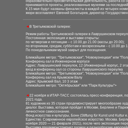
образовательно-просветительская деятельность; работа со 
принимаются проекты, реализованные музеями за последний 
К 15 мая будут названы финалисты в каждой из четырех номи
жюри возглавляет Евгений Богатырев, директор Государствен
◄
В Третьяковской галерее
:
Режим работы Третьяковской галереи в Лаврушинском переулк
Постоянная экспозиция и выставки открыты:
по четвергам и пятницам – с 10.00 до 21.00 (кассы до 20.00);
по вторникам, средам, субботам и воскресеньям – с 10.00 до 18
По понедельникам музей закрыт для посещения.
Ближайшее метро: "Третьяковская", "Новокузнецкая" или "Пол
Конференц-зал в Инженерном корпусе
Адрес: Лаврушинский переулок, 12 (Инженерный корпус, 2 эта
вход в конференц-зал со стороны Лаврушинского переулка
Ближайшее метро: "Третьяковская", "Новокузнецкая" или "Пол
Конференц-зал на Крымском Валу
Адрес: Крымский Вал, 10 3 этаж
Ближайшее метро: "Октябрьская" или "Парк Культуры">
◄
22 ноября в ИТАР-ТАСС состоялась пресс-конференция, п
2021 года.
81 художник из 35 стран продемонстрирует многообразие ху
диалог. Выставка, которая пройдет в Москве, Берлине и Пари
личностное самосознание.
Фонд искусства и культуры, Бонн (Stiftung für Kunst und Kult
Единство. Современное европейское искусство. Москва. Берл
ноября 2020 — 21 февраля 2021), после чего экспозиция пере
Выставка продемонстрирует размах и разнообразие европейс