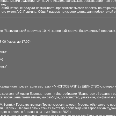
специальными аудиториями; научно-исследовательская, реставрационная ра
год.
наций, которые получат возможность презентовать свои проекты на открытом
ного музея А.С. Пушкина. Общий размер призового фонда для победителей со
е (Лаврушинский переулок, 10; Инженерный корпус, Лаврушинский переулок, 
.00 (кассы до 17.00).
янка"
ж)
янка"
освященная презентации выставки «МНОГООБРАЗИЕ / ЕДИНСТВО», которая от
дожественной жизни Европы: проект «Многообразие / Единство» объединит 
же, посвящена таким темам, как свобода, достоинство, уважение, конфликты и
ur e.V. Bonn), и Государственная Третьяковская галерея, Москва, объявляют о
ин. Париж». Первой в своих стенах выставку произведений европейских худож
едет сначала в Берлин, а затем в Париж (2021).
кой культуры и привлечет внимание к вопросам единства Европы во времена