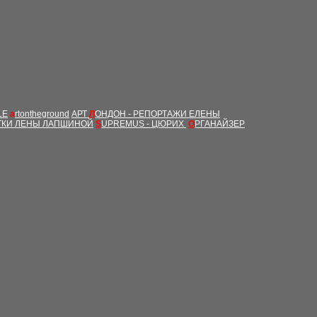
LE
a
rtontheground
АРТ
Л
ОНДОН - РЕПОРТАЖИ ЕЛЕНЫ
ТКИ ЛЕНЫ ЛАПШИНОЙ
S
UPREMUS - ЦЮРИХ
О
РГАНАЙЗЕР