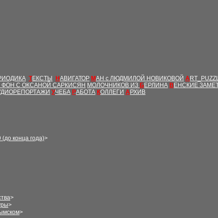
РИОДИКА
Т
ЕКСТЫ
Н
АВИГАТОР
М
АН с ЛЮДМИЛОЙ НОВИКОВОЙ
A
RT_PUZZ
Т ФОН С ОКСАНОЙ САРКИСЯН
МОЛОЧНИКОВ ИЗ
Б
ЕРЛИНА
В
ЕНСКИЕ ЗАМЕ
УДИОРЕПОРТАЖИ
У
ЧЕБА
Р
АБОТА
К
ОЛЛЕГИ
А
РХИВ
 (до конца года)
>
ства
>
уры
>
рымском
>