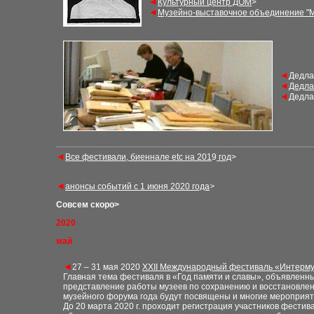
◄
Культурный центр ДОМ
>
◄
Музейно-выставочное объединение
"
◄
Дедла
◄
Дедла
◄
Дедла
◄
Все фестивали, биеннале etс на 201
9
год
>
◄
анонсы событий с 1
июня 2020 года
>
Совсем скоро
>
2020
май
◄
27 – 31 мая 2020
XXII Международный фестиваль «Интерм
Главная тема фестиваля в «Год памяти и славы», объявленн
представление работы музеев по сохранению и восстановлен
музейного форума года будут посвящены и многие мероприят
До 20 марта 2020 г. проходит регистрация участников фестива