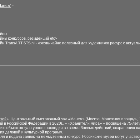
Манеж
"
>
йн
ы
:
йны конкурсов, резиденций
etc
>
йн
TransARTISTS.nl
- чрезвычайно полезный для художников ресурс с актуаль
узей
». Центральный выставочный зал «Манеж» (Москва. Манежная площадь, 1
ый в Российской Федерации в 2020г., – «Хранители мира» – посвящена 75-ле
ию объектов культурного наследия во время боевых действий, сохранению п
ия деловой и культурной программ.
ля и подача заявок на межмузейный конкурс. Российские музеи могут участвова