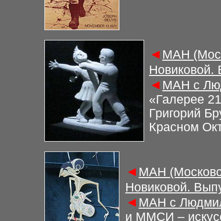
◄
М
АН (Мос
Новиковой.
◄
М
АН с Лю
«Галерее 21
Григорий Бр
Красном Ок
◄
М
АН (Московс
Новиковой. Вып
◄
М
АН с Людми
и ММСИ – искусс