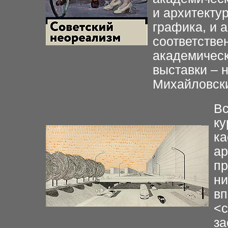
и архитектур
графика, и 
соответстве
академическ
выставки – 
Михайловск
Вс
ку
ка
ар
пр
ни
вп
<
с
за