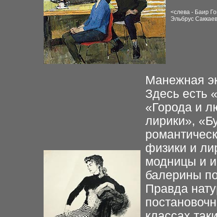
<
слева - Баир Г
Э
льбрус Саккаев
Манежная эк
Здесь есть 
«Города и л
лирики», «Б
романтическ
физики и ли
модницы и и
балерины по
Правда нату
постановочн
классах так