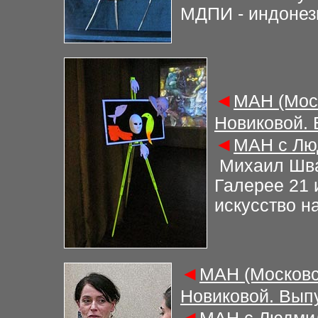
МДПИ - индонез
◄
М
АН (Мос
Новиковой.
◄
М
АН с Лю
Михаил Шва
Галерее 21 
искусство н
◄
М
АН (Московс
Новиковой. Вып