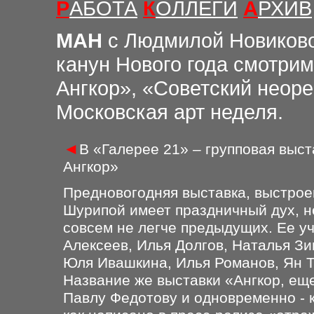
Р
АБОТА
К
ОЛЛЕГИ
А
РХИВ
М
АН
с Людмилой Новиков
канун Нового года смотрим
Ангкор», «Советский неор
Московская арт неделя.
◄
В «Галерее 21» – групповая выс
Ангкор»
Предновогодняя выставка, выстрое
Шурипой имеет праздничный дух, не
совсем не легче предыдущих. Ее уч
Алексеев, Илья Долгов, Наталья Зи
Юля Ивашкина, Илья Романов, Ян Т
Название же выставки «Ангкор, еще
Павлу Федотову и одновременно - 