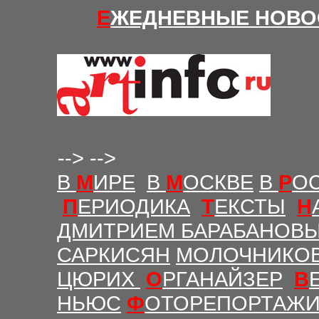
Е
ЖЕДНЕВНЫЕ Н
ОВО
-->
-->
В
М
ИРЕ
В
М
ОСКВЕ
В
Р
О
П
ЕРИОДИКА
Т
ЕКСТЫ
Н
ДМИТРИЕМ БАРАБАНОВ
САРКИСЯН
МОЛОЧНИКО
ЦЮРИХ
О
РГАНАЙЗЕР
В
НЬЮС
Ф
ОТОРЕПОРТАЖ