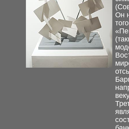
(Со
Он 
того
«Пе
(та
мод
Вос
мир
отсы
Бар
нап
веку
Тре
явл
сос
бан