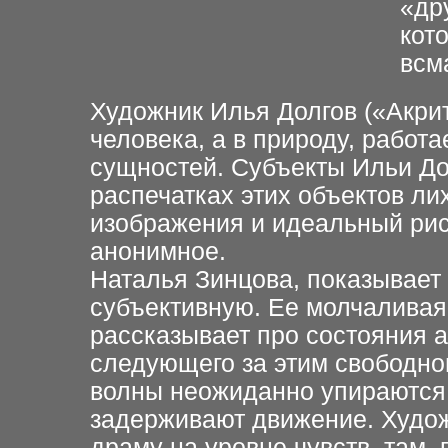
«др
кот
всм
Художник Илья Долгов («Акрит
человека, а в природу, работ
сущностей. Субъекты Ильи До
распечатках этих объектов л
изображения и идеальный рис
анонимное.
Наталья Зинцова, показывает 
субъективную. Ее молчаливая
рассказывает про состояния 
следующего за этим свободно
волны неожиданно упираются 
задерживают движение. Худо
драму на уровне чувств, там, г