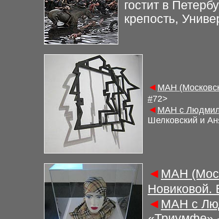
гостит в Петербу
крепость, Униве
◄
М
АН (Московс
#
7
2
>
◄
М
АН с Людмил
Шелковский и Аня
◄
М
АН (Мос
Новиковой.
◄
М
АН с Лю
«Триумфе» -