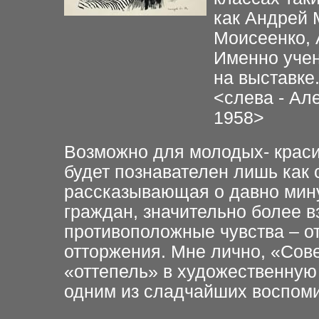
как Андрей 
Моисеенко, 
Именно учен
на выставке
<
слева -
А
л
1
958
>
Возможно для молодых- крас
будет познавателен лишь как 
рассказывающая о давно мину
граждан, значительно более 
противоположные чувства – от
отторжения. Мне лично, «Сов
«оттепель» в художественную
одним из сладчайших воспоми