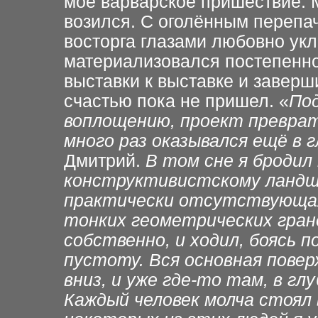
моё варварское пришествие. М
возился. С оголённым перепа
восторга глазами любовно ук
материализовался постепенно,
выставки к выставке и заверши
счастью пока не пришел. «
По
воплощению, проект преврат
много раз оказывался ещё в 
Дмитрий.
В том сне я бродил
конструктивистскому ландша
практически отсутствующая,
тонких геометрических гране
собственно, и ходил, боясь 
пустоту. Вся основная повер
вниз, и уже где-то там, в гл
Каждый человек молча стоял в