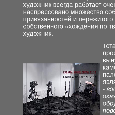
художник всегда работает оче
наспрессовано множество со
привязанностей и пережитого 
собственного «хождения по тв
художник.
Тот
про
вын
кам
пал
явл
- в
ока
обр
пов