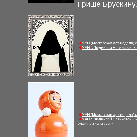
Грише Брускин
◄
М
АН (Московская арт неделя) 
◄
М
АН с Людмилой Новиковой. В
◄
М
АН (Московская арт неделя) 
◄
М
АН с Людмилой Новиковой. В
экранной культуры
>