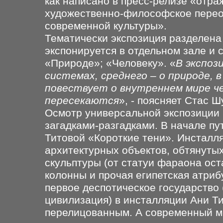
как написано в пресс-релизе «отра
художественно-философское перео
современной культуры».
Тематически экспозиция разделена 
экспонируется в отдельном зале и
«Природе»; «Человеку». «
В экспоз
системах, среднего – о природе, 
повествует о внутреннем мире ч
пересекаются
», - поясняет Стас Ш
Осмотр универсальной экспозиции 
загадками-разгадками. В начале пу
Титовой «Короткие тени». Инсталля
архитектурных объектов, обтянуты
скульптуры (от статуи фараона ост
колонны и прочая египетская атриб
первое деспотическое государство
цивилизация) в инсталляции Ани Т
перелицованным. А современный м