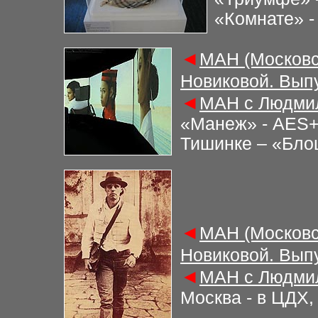
«Комнате» -
◄
М
АН (Московс
Новиковой. Вып
◄
М
АН с Людми
«Манеж» - AES+F
Тишинке – «Бло
◄
М
АН (Московс
Новиковой. Вып
◄
М
АН с Людми
Москва - в ЦДХ