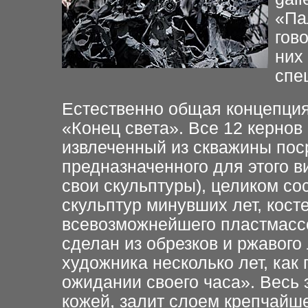
«Па
гов
них
спе
Естественно общая концепция 
«Конец света». Все 12 кернов
извлеченный из скважины по
предназначенного для этого в
свои скульптуры), целиком со
скульптур минувших лет, кост
всевозможнейшего пластмассо
сделан из обрезков и ржавого
художника несколько лет, как
ожидании своего часа». Весь 
кожей, залит слоем крепчайше