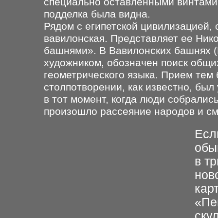
специально оставленными винтами
подделка была видна.
Рядом с египетской цивилизацией, 
вавилонская. Представляет ее Ник
башнями». В Вавилонских башнях (Б
художником, обозначен поиск общих
геометрического языка. Прием тем
столпотворении, как известно, был
в тот момент, когда люди собралис
произошло рассеяние народов и с
Есл
обы
в т
нов
кар
«Пе
ску