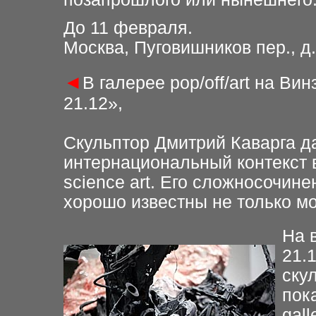
До 11 февраля
.
Москва, Пуговишников пер., д. 
◄
В галерее pop/off/art на Вин
21.12»,
Скульптор Дмитрий Каварга д
интернациональный контекст 
science art. Его сложносочи
хорошо известны не только мо
На 
21.
ску
пок
gall