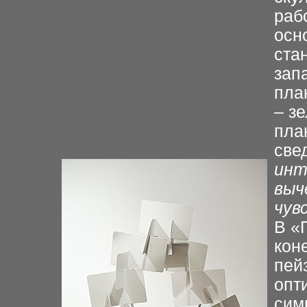
раб
осн
ста
зап
пла
– з
пла
све
инт
выч
чув
В «
кон
пей
опт
сим