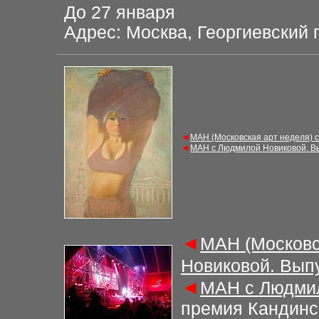
До 27 января
Адрес: Москва, Георгиевский 
◄
М
АН (Московская арт неделя) 
◄
М
АН с Людмилой Новиковой. В
◄
М
АН (Московс
Новиковой. Вып
◄
М
АН с Людми
премия Кандинск