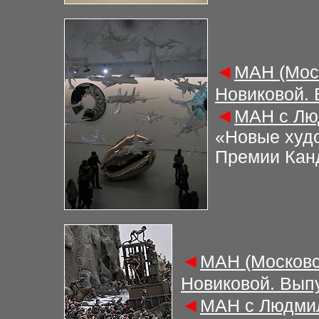
◄
М
АН (Мос
Новиковой.
◄
М
АН с Лю
«Новые худ
Премии Канд
◄
М
АН (Московс
Новиковой. Вып
◄
М
АН с Людми