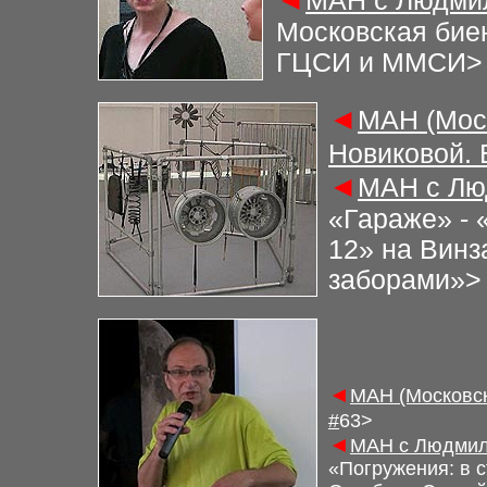
◄
М
АН с Людми
Московская бие
ГЦСИ и ММСИ
>
◄
М
АН (Мос
Новиковой.
◄
М
АН с Лю
«Гараже» - 
12» на Винз
заборами»
>
◄
М
АН (Московс
#
6
3>
◄
М
АН с Людмил
«Погружения: в 