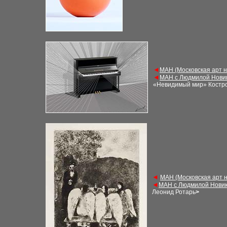
◄
М
АН (Московская арт 
◄
М
АН с Людмилой Нови
«Невидимый мир» Костр
◄
М
АН (Московская арт 
◄
М
АН с Людмилой Новик
Леонид Ротарь
>