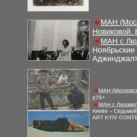
◄
М
АН (Мос
Новиковой.
◄
М
АН с Лю
Ноябрьские 
Аджинджал
◄
М
АН (Московс
#
7
5
>
◄
М
АН с Людмил
Киеве – Седьмой
ART KYIV CONT