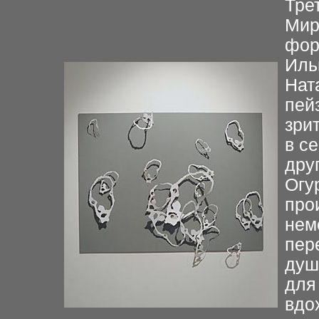
Тре
Мир
фор
Иль
Нат
пей
зри
в се
дру
Огу
про
нем
пер
душ
для
вдо