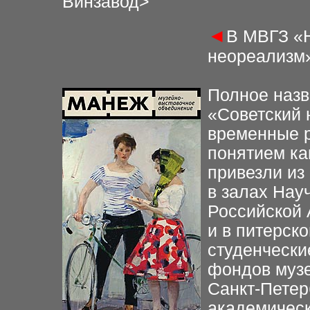
Винзавод
>
◄
В МВГЗ «
неореализм
Полное назв
«Советский 
временные р
понятием ка
привезли из
в залах Нау
Российской 
и в питерск
студенчески
фондов музе
Санкт-Петер
академическ