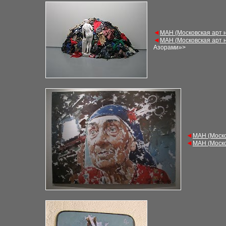
◄
М
АН (Московская арт 
◄
М
АН (
Московская арт 
Азорами»
>
◄
М
АН (Моск
◄
М
АН (
Моско