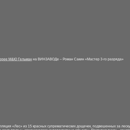
ерее М&Ю Гельман
на ВИНЗАВОДе – Роман
Сакин «Мастер 3-го разряда»
лляция «Лес» из 15 красных супрематических
дощечек, подвешенных за леску