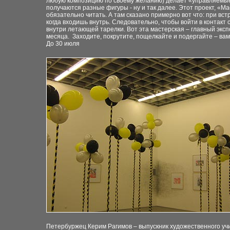
любую композицию
по своему желанию) делает «управляемые
получаются разные фигуры - ну и так далее.
Этот проект, «Ма
обязательно читать. А
там сказано примерно вот что: при вст
когда входишь внутрь. Следовательно, чтобы войти в
контакт 
внутри летающей тарелки.
Вот эта мастерская – главный эксп
месяца.
Заходите, покрутите, пощелкайте и подергайте –
вам
До 30 июля
Петербуржец Керим Рагимов – выпускник художественного
уч