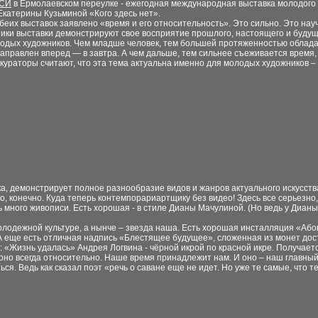
СИ
в Ермолаевском переулке - ежегодная
международная выставка молодого 
Екатерины
Кузьминой «Кого здесь нет».
беих выставок заявлено «время и его
относительность». Это сильно. Это нау
ники
выставки демонстрируют свое восприятие прошлого,
настоящего и будущ
лодых
художников. Чем младше
человек, тем большей протяженностью облад
аправлен вперед — в завтра. А чем дальше, тем сильнее
съеживается время, 
кураторы считают, что
эта
тема актуальна именно для молодых художников –
а, демонстрирует полное разнообразие видов и
жанров актуального искусств
о, конечно. Куда
теперь
контемпорариартщику без видео! Здесь все серьезно,
ь много живописи. Есть хорошая - в стиле Дианы
Мачулиной. (Но ведь у Диан
олодежной культуре, а нынче – звезда наша. Есть хорошая
инсталляция «Абон
А еще есть отличная
надпись «Блестящее
будущее», сложенная из монет
дос
: «Жизнь удалась» Андрея Логвина - чёрной икрой
по красной икре. Получает
оно всегда
относительно. Наше время принадлежит нам. И оно – наш
главный
ься. Ведь как сказал поэт «речь о саване еще
не
идет. Но уже те самые, что т