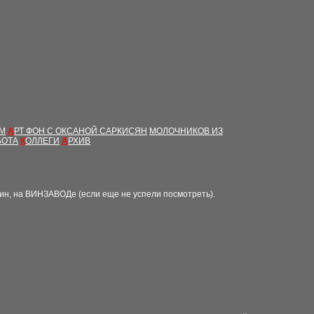
ЫМ
А
РТ ФОН С ОКСАНОЙ САРКИСЯН
МОЛОЧНИКОВ ИЗ
БОТА
К
ОЛЛЕГИ
А
РХИВ
кин, на ВИНЗАВОДе (если еще не
успели посмотреть).