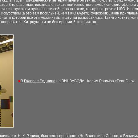
 скульптуры»,
механические
интерактивные объекты. Покрутил ручку –
конст
стер 3-го разряда», вдохновлен системой
известного американского уфолога
рече с искусством
нужно вести себя ровно также, как при встрече с НЛО. И
сам
с искусством (а это вам посильней, чем
НЛО будет!), художник Сакин приглаша
онат, в которой все
эти механизмы и штучки разместились. Так что хотите
кон
 понравится! Хитроумно и не без иронии. Что приятно.
◄
В
Галерее Риджина
на ВИНЗАВОДе - Керим
Рагимов «Fear Fair».
илища им. Н. К. Рериха, бывшего серовского. (Не
Валентина Серого, а Владими