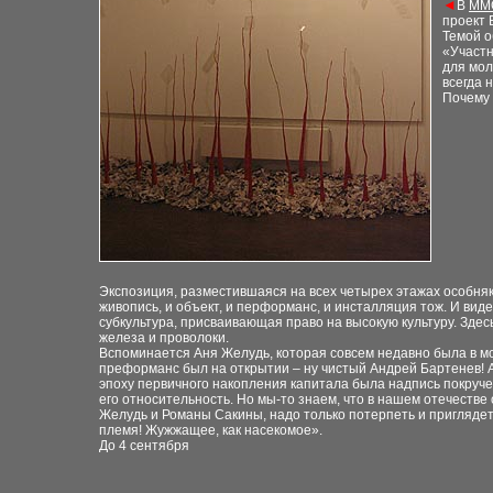
◄
В
ММ
проект 
Темой о
«Участ
для мо
всегда
н
Почему 
Экспозиция, разместившаяся на всех четырех этажах
особняк
живопись, и объект, и
перформанс, и инсталляция тож. И виде
субкультура, присваивающая право на высокую культуру.
Здес
железа и проволоки.
Вспоминается Аня Желудь, которая совсем недавно была в
м
преформанс был на открытии – ну
чистый Андрей Бартенев! 
эпоху первичного накопления капитала была надпись
покруче
его
относительность. Но
мы-то знаем, что в нашем отечестве 
Желудь и Романы Сакины, надо только потерпеть
и приглядет
племя! Жужжащее, как
насекомое».
До 4 сентября