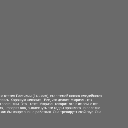
ю взятия Бастилии (14
июля), стал темой нового «медийного»
опись. Хорошую живопись. Все, что делает
Мюриэль, как
 элегантны. Эта -
тоже. Мюриэль говорит, что в их семье все,
о, - говорит она, выплеснуть эти кадры прошлого
на полотно.
аком бы жанре она
не работала. Она тренирует свой вкус.
Она