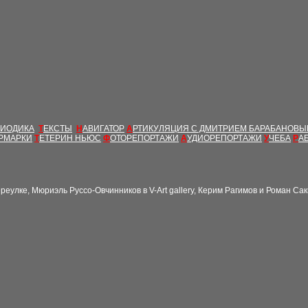
РИОДИКА
Т
ЕКСТЫ
Н
АВИГАТОР
А
РТИКУЛЯЦИЯ С ДМИТРИЕМ БАРАБАНОВ
РМАРКИ
Т
ЕТЕРИН НЬЮС
Ф
ОТОРЕПОРТАЖИ
А
УДИОРЕПОРТАЖИ
У
ЧЕБА
Р
А
ереулке, Мюриэль Руссо-О
в
чинников в V-Art gallery, Керим
Рагимов и Роман Са