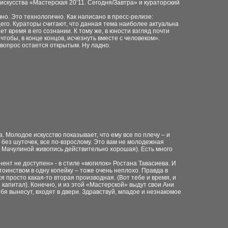
искусства «Мастерская
20’11. Сегодня/Завтра» и кураторский
чно. Это
технологично. Как написано в пресс-релизе:
его. Кураторы считают, что данная тема
наиболее актуальна
ает время
в его сознании. К тому же, в юности взгляд почти
чтобы, в конце концов, исчезнуть
вместе с человеком».
 вопрос
остается открытым. Ну ладно.
а. Молодое искусство
показывает, что ему все по плечу – и
без шуточек, все по-взрослому. Это вам не молодежная
ы Мачулиной живопись
действительно хорошая). Есть много
ент не доступен» - в стиле «могилок»
Ростана Тавасиева. И
тоинством в одну копейку – тоже очень неплохо. Правда
в
ся просто какая-то вторая
производная. (Вот тебе и время, и
 капитал). Конечно, и из этой «Мастерской» выдут
свои Ани
ебя вынесут, входят в двери.
Здравствуй, младое и незнакомое