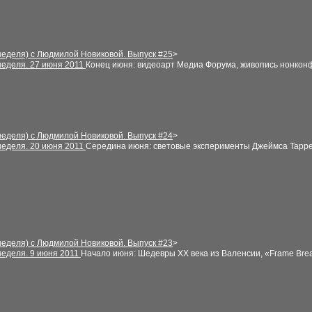
неделя) с Людмилой Новиковой. Выпуск
#
25
>
неделя
.
27 июня
2011
Конец июня: видеоарт Медиа Форума, живопись нонко
неделя) с Людмилой Новиковой. Выпуск
#
24
>
неделя
.
20 июня
2011
Середина июня: световые эксперименты Джеймса Тарре
неделя) с Людмилой Новиковой. Выпуск
#
2
3
>
неделя
.
9 июня
2011
Начало июня: Шедевры ХХ века из Валенсии, «Frame Bre