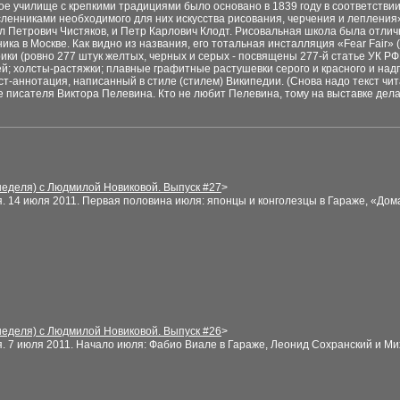
ое училище с крепкими
традициями было
основано в 1839 году в соответствии
сленниками необходимого для них искусства
рисования, черчения и лепления»
ел Петрович
Чистяков, и Петр Карлович Клодт. Рисовальная школа
была отличн
ика в Москве. Как видно из названия, его
тотальная инсталляция «Fear Fair» 
ики (ровно 277
штук
желтых, черных
и серых - посвящены 277-й статье
УК РФ
ей; холсты-растяжки; плавные графитные
растушевки серого и красного и надп
ст-аннотация,
написанный в стиле (стилем) Википедии. (Снова надо
текст
чит
е писателя Виктора Пелевина. Кто не любит Пелевина,
тому на выставке дела
неделя) с Людмилой Новиковой. Выпуск
#27
>
я
. 14
июля
2011.
Первая половина июля: японцы и конголезцы в
Гараже, «Дом
неделя) с Людмилой Новиковой. Выпуск
#26
>
я
.
7 июля
2011.
Начало июля: Фабио Виале в Гараже, Леонид Сохранский и Ми