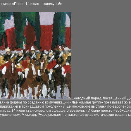
вчинников «После 14 июля… каникулы!»
Ежегодный парад, посвященный Дн
озяйка
фирмы по созданию коммуникаций «Лье комман групп»
показывает жив
 парижанки в тринадцатом поколении?
Ее московские выставки по-европейски
 парад 14
июля стал символом
ушедшего времени. «И было просто
необходим
 удивление». Мюриэль Руссо создает
по-настоящему артистические вещи, в к