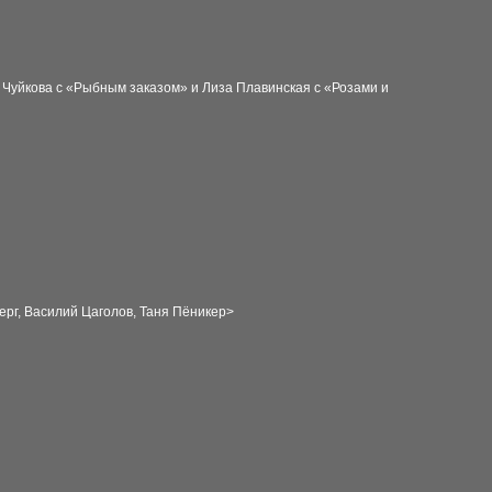
ша Чуйкова с «Рыбным заказом» и Лиза Плавинская с «Розами и
г, Василий Цаголов, Таня Пёникер
>