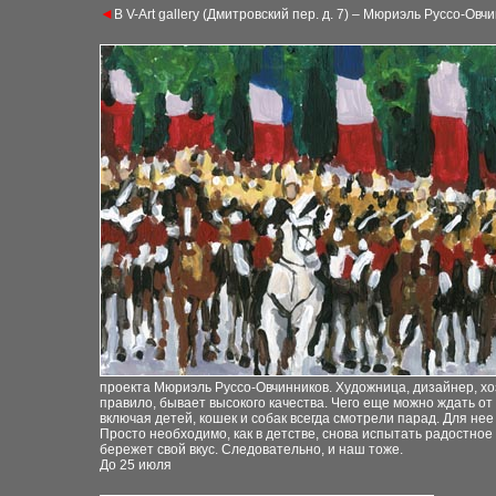
◄
В V-Art gallery (Дмитровский пер. д. 7) – Мюриэль Руссо-О
проекта Мюриэль
Руссо-Овчинников. Художница, дизайнер, х
правило, бывает высокого качества. Чего
еще можно ждать от
включая детей,
кошек и собак всегда смотрели парад. Для нее
Просто необходимо, как в детстве, снова
испытать радостное
бережет свой
вкус. Следовательно, и наш тоже.
До 25 июля