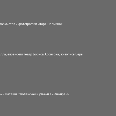
нформистов и фотографии Игоря Палмина
>
лла, еврейский театр Бориса Аронсона, живопись Веры
ak» Наташи Смолянской и узбеки в «Инжире»
>