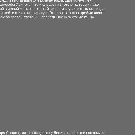
рукции выстаиваются в ровные ряды. Еще покрутил -
 Джозефа Хайнека. Что
и следует из текста, который надо
ый главный контакт – третей степени случается только
тогда,
ет войти в свою мастерскую.
Это равнозначно пребыванию
тактов третей степени – вперед! Еще успеете до конца
ра Серова, автора «Ходоков у
Ленина», висевших почему-то