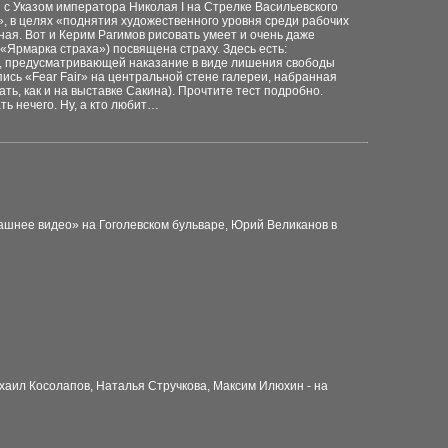
 с
Указом императора Николая I на Стрелке Васильевского
, в целях «поднятия
художественного уровня среди рабочих
ая. Вот и Керим Рагимов рисовать умеет и
очень даже
(«Ярмарка страха»)
посвящена страху. Здесь есть:
, предусматривающей наказание в виде лишения
свободы
ись «Fear Fair» на
центральной стене галереи, набранная
ать, как и на выставке Сакина). Прочтите тест подробно.
ть нечего. Ну, а кто любит…
ашнее видео» на Гоголевском бульваре,
Юрий Великанов в
хаил Косолапов, Наталья Стручкова, Максим Илюхин - на