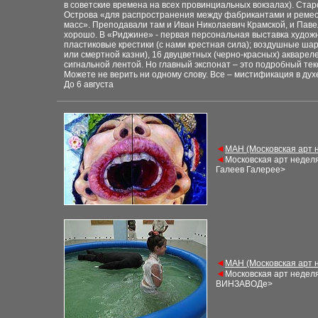
в советские времена на всех
провинциальных вокзалах). Стар
Острова «для распространения между фабрикантами
и реме
масс».
Преподавали
там и Иван Николаевич Крамской, и Пав
хорошо. В «Риджине» - первая персональная
выставка художн
пластиковые крестики
(с нами крестная сила); воздушные шар
или смертной казни), 16
двуцветных (черно-красных) акварел
сигнальной лентой.
Но главный экспонат – это подробный тек
Можете не верить ни одному слову. Все – мистификация в
дух
До 6 августа
◄
М
АН (Московская арт 
◄
Московская арт недел
Галеев Галерее
>
◄
М
АН (Московская арт 
◄
Московская арт недел
ВИНЗАВОДе
>