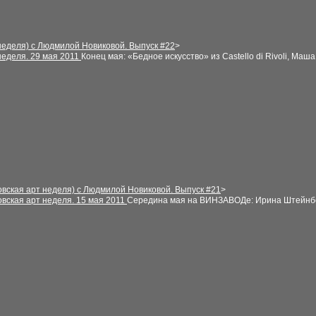
неделя) с Людмилой Новиковой. Выпуск
#
22
>
неделя
.
29 мая
2011
Конец мая: «Бедное искусство» из Castello di Rivoli, Ма
овская арт неделя) с Людмилой Новиковой. Выпуск
#
2
1
>
вская арт неделя
.
15 мая
2011
Середина мая на ВИНЗАВОДе: Ирина Штейнбер