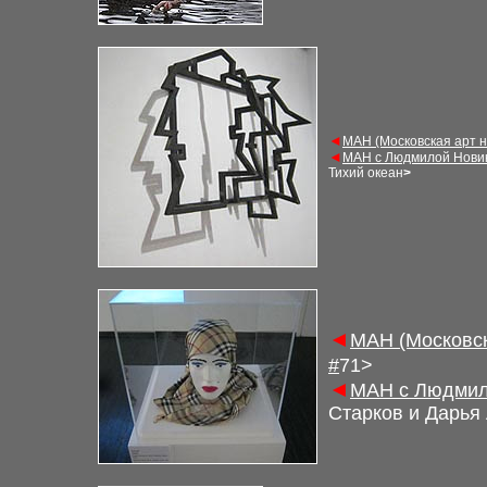
◄
М
АН (Московская арт 
◄
М
АН с Людмилой Нови
Тихий океан
>
◄
М
АН (Московс
#
7
1
>
◄
М
АН с Людмил
Старков и Дарья 