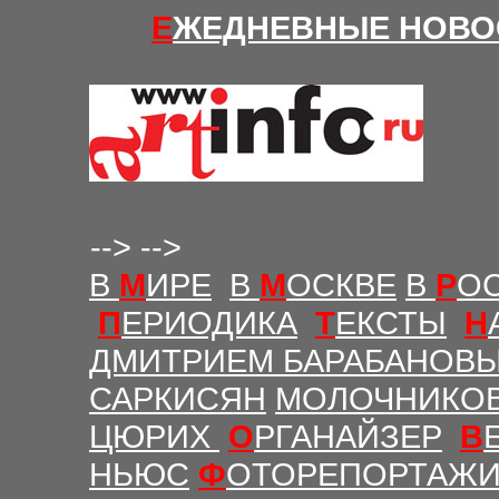
Е
ЖЕДНЕВНЫЕ Н
ОВО
-->
-->
В
М
ИРЕ
В
М
ОСКВЕ
В
Р
О
П
ЕРИОДИКА
Т
ЕКСТЫ
Н
ДМИТРИЕМ БАРАБАНОВ
САРКИСЯН
МОЛОЧНИКО
ЦЮРИХ
О
РГАНАЙЗЕР
В
НЬЮС
Ф
ОТОРЕПОРТАЖ