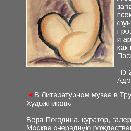
зап
все
фун
про
и ар
как
Пос
По 
Адр
◄
В Литературном музее в Тр
Художников»
Вера Погодина, куратор, галер
Москве очередную рождествен