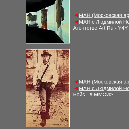
◄
М
АН (Московская а
◄
М
АН с Людмилой Но
Агентстве Art Ru -
Y4Y
◄
М
АН (Московская а
◄
М
АН с Людмилой Но
Бойс - в ММСИ
>