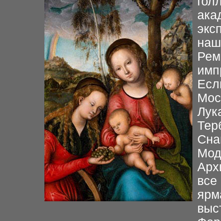
гол
ака
экс
наш
Рем
имп
Есл
Мос
Лук
Тер
Сна
Мод
Арх
все
ярм
выс