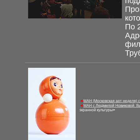
под
Про
кот
По 
Адр
фил
Тру
◄
М
АН (Московская арт неделя) 
◄
М
АН с Людмилой Новиковой. В
экранной культуры
>