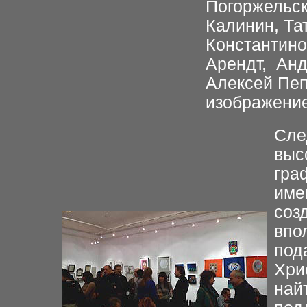
Погоржельск
Калинин, Та
Константино
Арендт, Анд
Алексей Пеп
изображение
Сле
выс
гра
име
соз
впо
под
Хри
найт