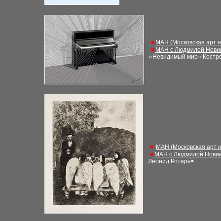
◄
М
АН (Московская арт 
◄
М
АН с Людмилой Нови
«Невидимый мир» Костр
◄
М
АН (Московская арт 
◄
М
АН с Людмилой Новик
Леонид Ротарь
>