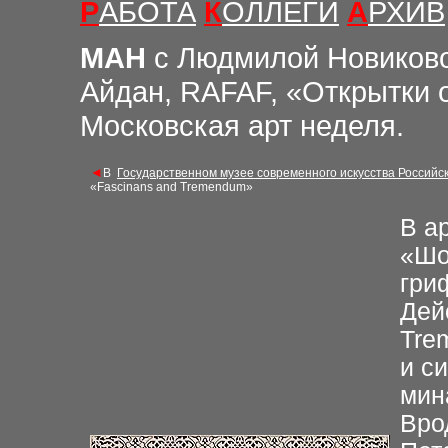
Р
АБОТА
К
ОЛЛЕГИ
А
РХИВ
М
АН
с Людмилой Новиков
Айдан, RAFAF, «Открытки 
Московская арт неделя.
◄
В
Государственном музее современного искусства Российс
«Fascinans and Tremendum»
В а
«Шо
гри
Дей
Tre
и с
мин
Вро