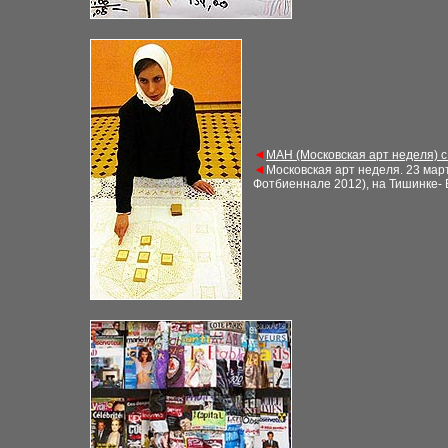
◄
М
АН (Московская арт неделя) 
◄
Московская арт неделя
.
23
март
Фотбиеннале 2012), на Тишинке