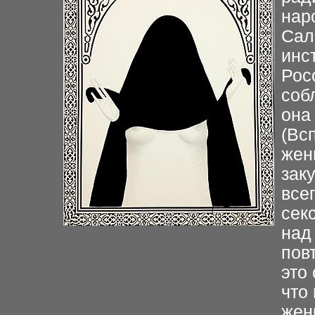
нар
Сал
инс
Рос
соб
она
(Вс
жен
зак
все
сек
над
пов
это
что
жен