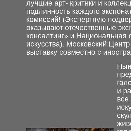
лучшие арт- критики и коллекц
подлинность каждого экспона
комиссий! (Экспертную подде
оказывают отечественные экс
консалтинг» и Национальная о
искусства). Московский Центр
выставку совместно с иностр
Нын
пре
гал
и р
все
иск
ску
жив