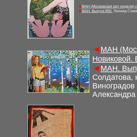
◄
М
АН (Московская арт неделя) 
◄
М
АН. Выпуск
#
60
Леонид Соков
◄
М
АН (Мос
Новиковой.
◄
М
АН. Вы
Солдатова, 
Виноградов 
Александра