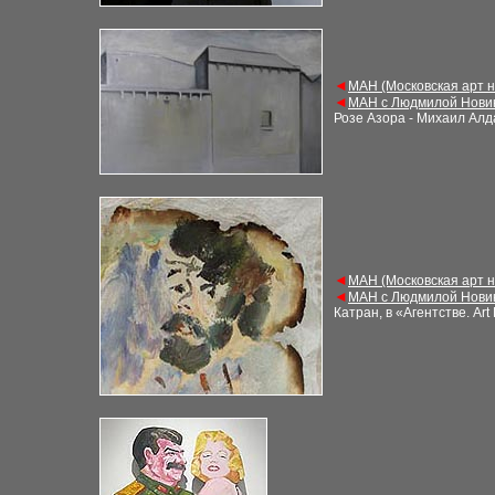
◄
М
АН (Московская арт 
◄
М
АН с Людмилой Нови
Розе Азора - Михаил Ал
◄
М
АН (Московская арт 
◄
М
АН с Людмилой Нови
Катран, в «Агентстве. Ar