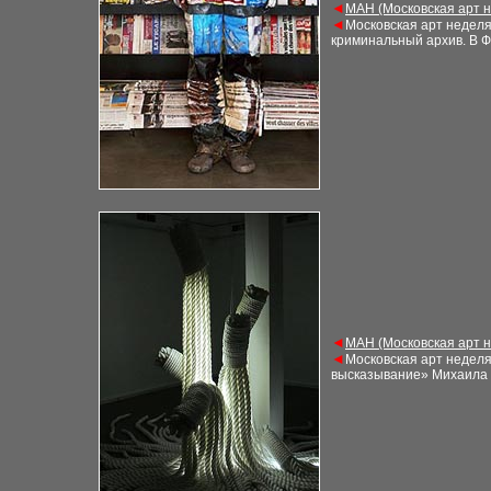
◄
М
АН (Московская арт 
◄
Московская арт недел
криминальный архив. В Ф
◄
М
АН (Московская арт 
◄
Московская арт недел
высказывание» Михаила