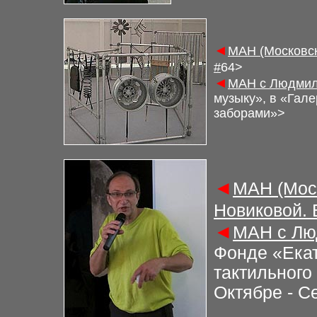
◄
М
АН (Московс
#
6
4>
◄
М
АН с Людмил
музыку», в «Гал
заборами»
>
◄
М
АН (Мос
Новиковой.
◄
М
АН с Лю
Фонде «Екат
тактильного
Октябре - С