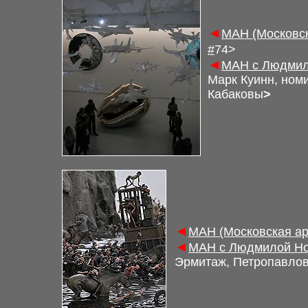
◄
М
АН (Московс
#
7
4
>
◄
М
АН с Людмил
Марк Куинн, ном
Кабаковы
>
◄
М
АН (Московская а
◄
М
АН с Людмилой Но
Эрмитаж, Петропавлов