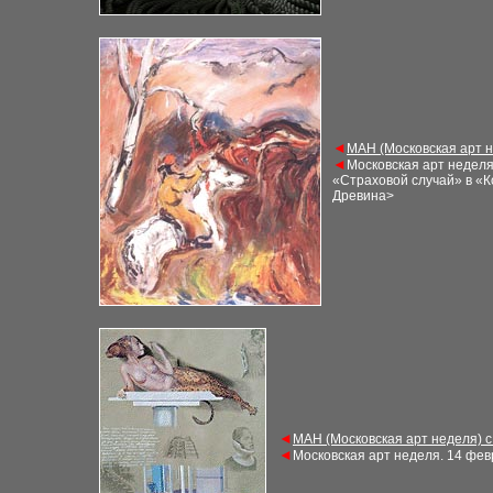
◄
М
АН (Московская арт 
◄
Московская арт недел
«Страховой случай» в «К
Древина>
◄
М
АН (Московская арт неделя) 
◄
Московская арт неделя
. 1
4 фев