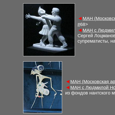
◄
М
АН (Московс
#
6
8>
◄
М
АН с Людмил
Сергей Лоцманов
супрематисты, н
◄
М
АН (Московская а
◄
М
АН с Людмилой Но
из фондов нантского м