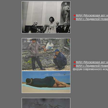
◄
М
АН (Московская арт 
◄
М
АН с Людмилой Нови
◄
М
АН (Московская арт 
◄
М
АН с Людмилой Нови
форум современного ис