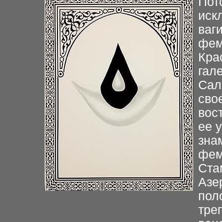
Пот
иск
ваг
фем
Кра
гал
Сал
сво
вос
ее 
зна
фем
Ста
Азе
пол
тре