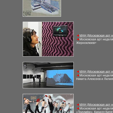
◄
М
АН (Московская арт 
◄
Московская арт недел
Жерноклюев>
◄
М
АН (Московская арт 
◄
Московская арт недел
Никита Алексеев и Лили
◄
М
АН (Московская арт 
◄
Московская арт недел
«Триумфе», Кирилл Кипят