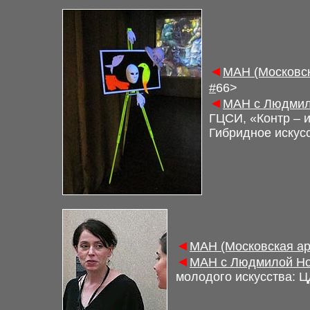
◄
М
АН (Московс
#
6
6
>
◄
М
АН с Людмил
ГЦСИ, «Контр – 
Гибридное искус
◄
М
АН (Московская а
◄
М
АН с Людмилой Но
молодого искусства
:
Ц