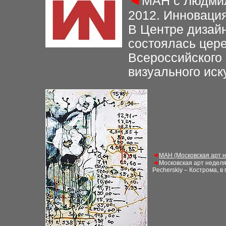
◄
М
АН с Людми
2012.
Инновация
В Центре дизайн
состоялась цер
Всероссийского 
визуального иск
◄
М
АН (Московская арт 
◄
Московская арт недел
Pecherskiy – Кострома, в