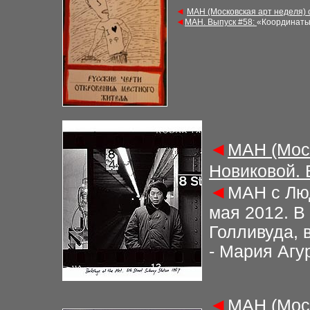
◄
М
АН (Московская арт неделя)
◄
М
АН. Выпуск
#58
:
«Координаты
◄
М
АН (Мос
Новиковой.
◄
М
АН с Лю
мая 2012. В
Голливуда, 
- Мария Агу
◄
М
АН (Мос