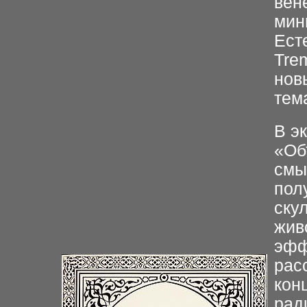
вен
мин
Ест
Tre
нов
тем
В э
«Об
смы
пол
ску
жив
эфф
рас
кон
рад