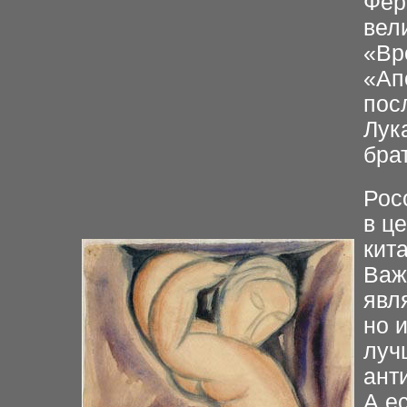
Фер
вел
«Вр
«Ап
пос
Лук
бра
Рос
в ц
кит
Важ
явл
но 
луч
ант
А е