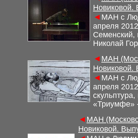
Новиковой.
◄
М
АН с Лю
апреля 201
Семенский, 
Николай Го
◄
М
АН (Мос
Новиковой.
◄
М
АН с Лю
апреля 201
скульптура,
«Триумфе» -
◄
М
АН (Московс
Новиковой. Вып