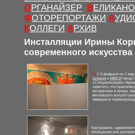
О
РГАНАЙЗЕР
В
ЕЛИКАНО
Ф
ОТОРЕПОРТАЖИ
А
УДИ
К
ОЛЛЕГИ
А
РХИВ
Инсталляции Ирины Кор
современного искусства 5
<<
С
5 февраля по 3 мар
галерея
и
ММСИ
предст
«Специализация» Ирины
заметить, что практичес
интереснее и лучше, че
московского концептуа
явившихся первопроход
Как правило, «движение»
обобщению или эзотерич