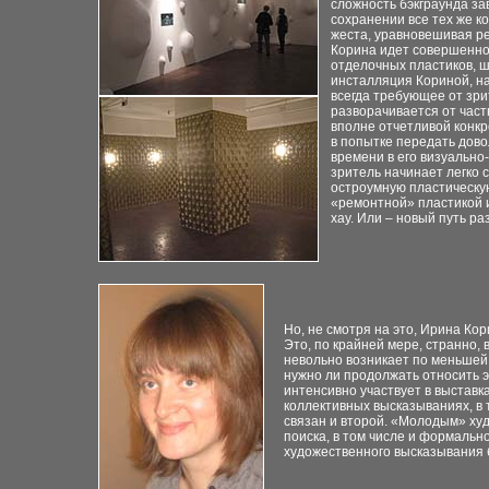
сложность бэкграунда за
сохранении все тех же к
жеста, уравновешивая р
Корина идет совершенно
отделочных пластиков, 
инсталляция Кориной, на
всегда требующее от зри
разворачивается от част
вполне отчетливой конк
в попытке передать дов
времени в его визуальн
зритель начинает легко 
остроумную пластическу
«ремонтной» пластикой и
хау. Или – новый путь ра
Но, не смотря на это, Ирина Ко
Это, по крайней мере, странно, 
невольно возникает по меньшей 
нужно ли продолжать относить э
интенсивно участвует в выставк
коллективных высказываниях, в
связан и второй. «Молодым» худ
поиска, в том числе и формальн
художественного высказывания 