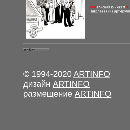
<<
З
аписная книжка #
9
.
Николаева (из арт-груп
© 1994-2020
ARTINFO
дизайн
ARTINFO
размещение
ARTINFO